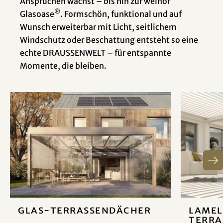
Ansprüchen wächst – bis hin zur weinor
®
Glasoase
. Formschön, funktional und auf
Wunsch erweiterbar mit Licht, seitlichem
Windschutz oder Beschattung entsteht so eine
echte DRAUSSENWELT – für entspannte
Momente, die bleiben.
Glas-Terrassendächer
Lamel
Terra