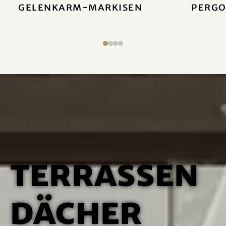
Gelenkarm-Markisen
Pergo
Terrassen
dächer