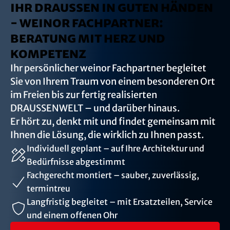
IHR DRAUSSEN IN GUTEN HÄNDEN
- WEINOR FACHPARTNER:
BERATUNG MIT HERZ UND
KOMPETENZ
Ihr persönlicher weinor Fachpartner begleitet
Sie von Ihrem Traum von einem besonderen Ort
im Freien bis zur fertig realisierten
DRAUSSENWELT – und darüber hinaus.
Er hört zu, denkt mit und findet gemeinsam mit
Ihnen die Lösung, die wirklich zu Ihnen passt.
Individuell geplant – auf Ihre Architektur und
Bedürfnisse abgestimmt
Fachgerecht montiert – sauber, zuverlässig,
termintreu
Langfristig begleitet – mit Ersatzteilen, Service
und einem offenen Ohr